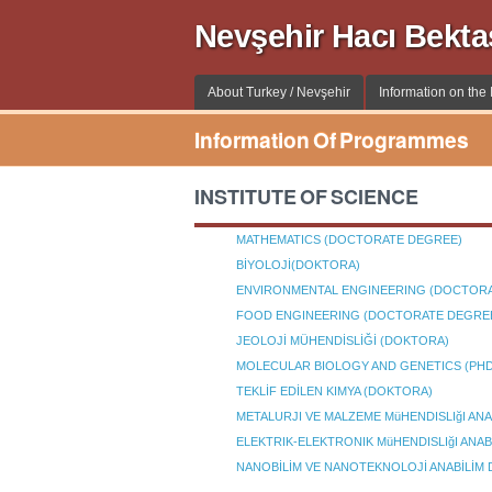
Nevşehir Hacı Bekta
About Turkey / Nevşehir
Information on the I
Information Of Programmes
INSTITUTE OF SCIENCE
MATHEMATICS (DOCTORATE DEGREE)
BİYOLOJİ(DOKTORA)
ENVIRONMENTAL ENGINEERING (DOCTORA
FOOD ENGINEERING (DOCTORATE DEGRE
JEOLOJİ MÜHENDİSLİĞİ (DOKTORA)
MOLECULAR BIOLOGY AND GENETICS (PHD
TEKLİF EDİLEN KIMYA (DOKTORA)
METALURJI VE MALZEME MüHENDISLIğI AN
ELEKTRIK-ELEKTRONIK MüHENDISLIğI ANA
NANOBİLİM VE NANOTEKNOLOJİ ANABİLİM D