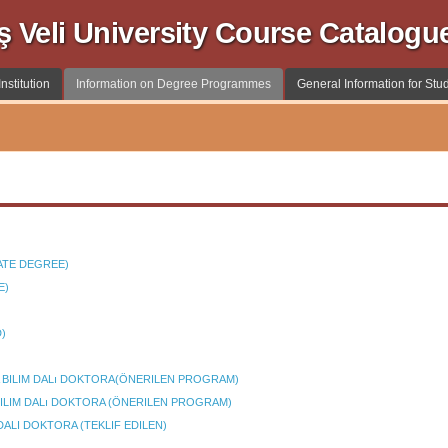
ş Veli University Course Catalogu
nstitution
Information on Degree Programmes
General Information for Stu
TE DEGREE)
E)
)
A BILIM DALı DOKTORA(ÖNERILEN PROGRAM)
BILIM DALı DOKTORA (ÖNERILEN PROGRAM)
ALI DOKTORA (TEKLIF EDILEN)